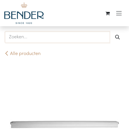
Overslaan naar inhoud
Alle producten