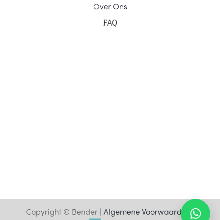
Ov
er Ons
F
AQ
Copyright © Bender |
Algemene Voorwaarden