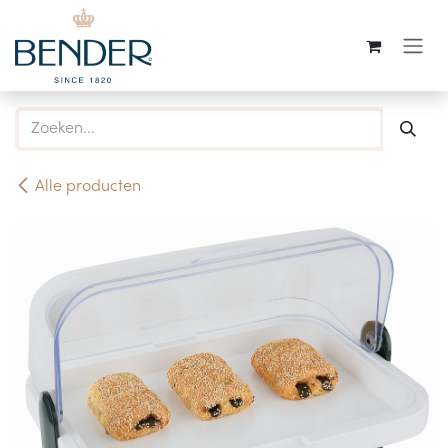
Overslaan naar inhoud
Alle producten