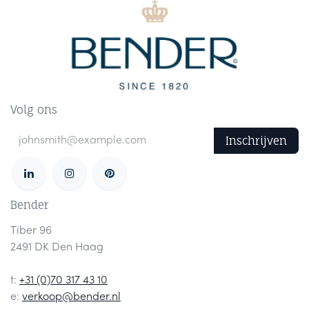
Volg ons
Inschrijven
Bender
Tiber 96
2491 DK Den Haag
t:
+31 (0)70 317 43 10
e:
verkoop@bender.nl