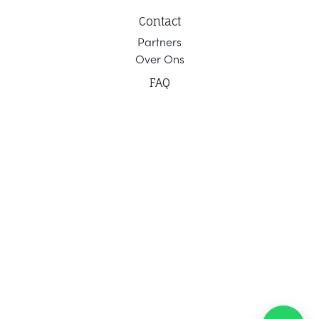
Contact
Part
ners
Ov
er Ons
F
AQ