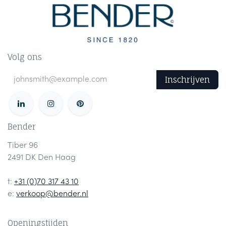
Volg ons
Inschrijven
Bender
Tiber 96
2491 DK Den Haag
t:
+31 (0)70 317 43 10
e:
verkoop@bender.nl
Openingstijden