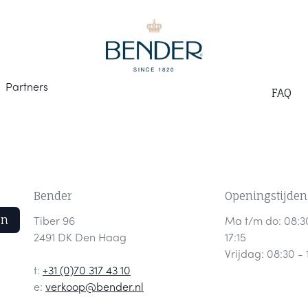
Part
ners
F
AQ
Bender
Openingstijden
en
Tiber 96
Ma t/m do: 08:3
2491 DK Den Haag
17:15
Vrijdag: 08:30 - 
t:
+31 (0)70 317 43 10
e:
verkoop@bender.nl