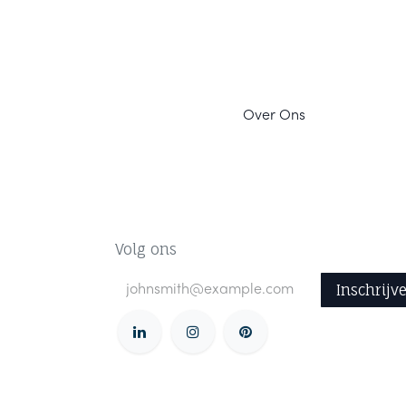
Ov
er Ons
Volg ons
Inschrijv