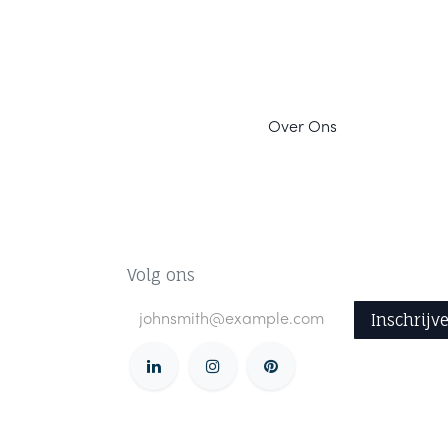
Ov
er Ons
Volg ons
Inschrijv