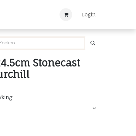
Nieuws
Registreren
Login
24.5cm Stonecast
rchill
kking: