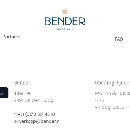
Part
ners
F
AQ
Bender
Openingstijden
en
Tiber 96
Ma t/m do: 08:3
2491 DK Den Haag
17:15
Vrijdag: 08:30 - 
t:
+31 (0)70 317 43 10
e:
verkoop@bender.nl