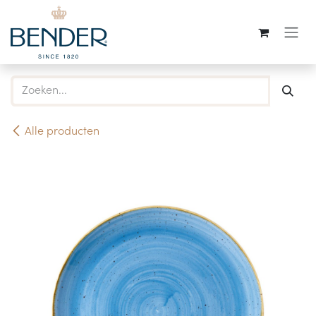
Overslaan naar inhoud
Alle producten