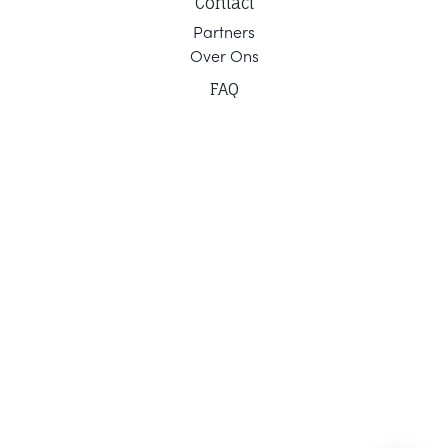
Contact
Part
ners
Ov
er Ons
F
AQ