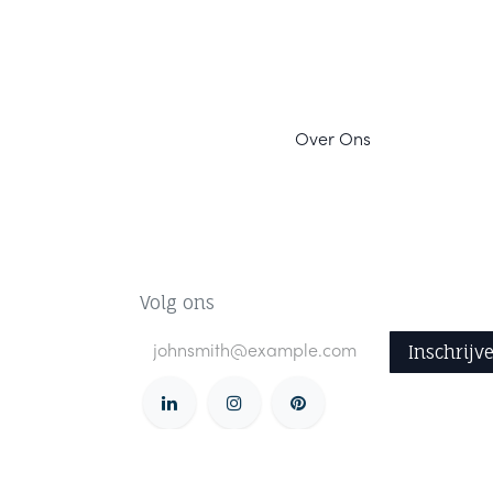
Ov
er Ons
Volg ons
Inschrijv