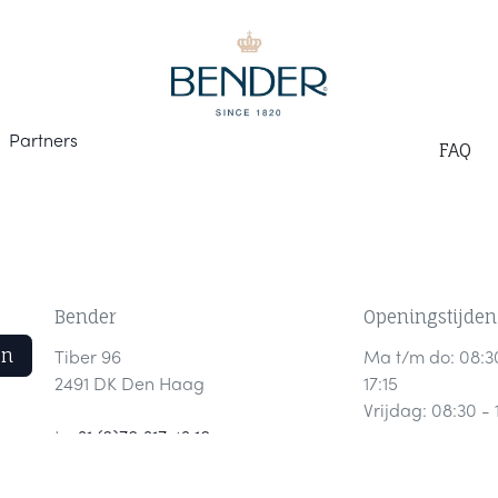
Part
ners
F
AQ
Bender
Openingstijden
en
Tiber 96
Ma t/m do: 08:3
2491 DK Den Haag
17:15
Vrijdag: 08:30 - 
t:
+31 (0)70 317 43 10
e:
verkoop@bender.nl