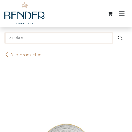
Overslaan naar inhoud
Alle producten