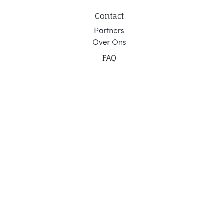
Contact
Part
ners
Ov
er Ons
F
AQ