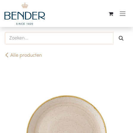
Overslaan naar inhoud
Alle producten