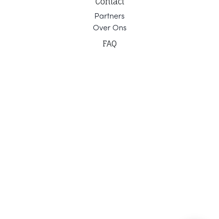
Contact
Part
ners
Ov
er Ons
F
AQ