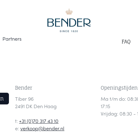
Part
ners
F
AQ
Bender
Openingstijden
en
Tiber 96
Ma t/m do: 08:3
2491 DK Den Haag
17:15
Vrijdag: 08:30 - 
t:
+31 (0)70 317 43 10
e:
verkoop@bender.nl