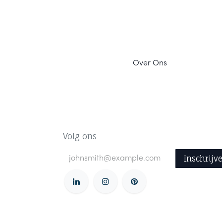
Ov
er Ons
Volg ons
Inschrijv