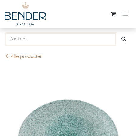
Overslaan naar inhoud
Alle producten