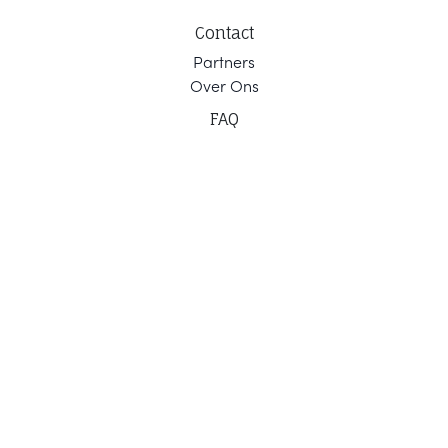
Contact
Part
ners
Ov
er Ons
F
AQ