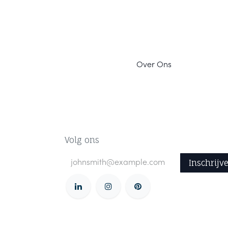
Ov
er Ons
Volg ons
Inschrijv