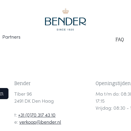
Part
ners
F
AQ
Bender
Openingstijden
en
Tiber 96
Ma t/m do: 08:3
2491 DK Den Haag
17:15
Vrijdag: 08:30 - 
t:
+31 (0)70 317 43 10
e:
verkoop@bender.nl