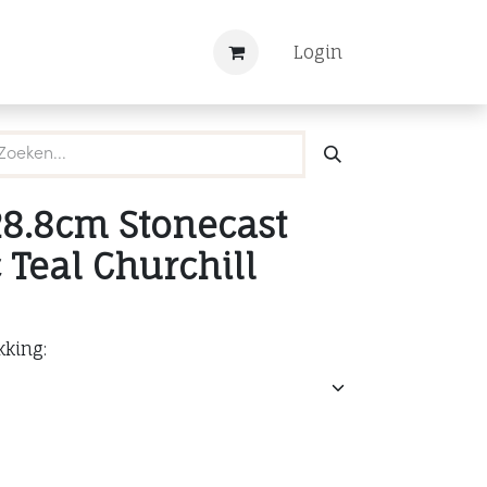
Nieuws
Registreren
Login
28.8cm Stonecast
 Teal Churchill
kking: