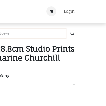
Nieuws
Registreren
Login
8.8cm Studio Prints
arine Churchill
kking: