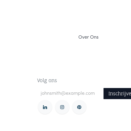
Ov
er Ons
Volg ons
Inschrijv