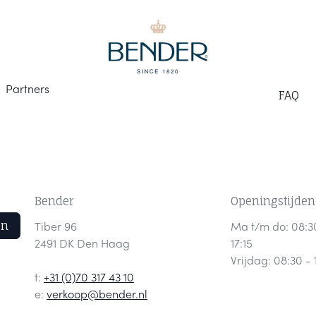
Part
ners
F
AQ
Bender
Openingstijden
en
Tiber 96
Ma t/m do: 08:3
2491 DK Den Haag
17:15
Vrijdag: 08:30 - 
t:
+31 (0)70 317 43 10
e:
verkoop@bender.nl