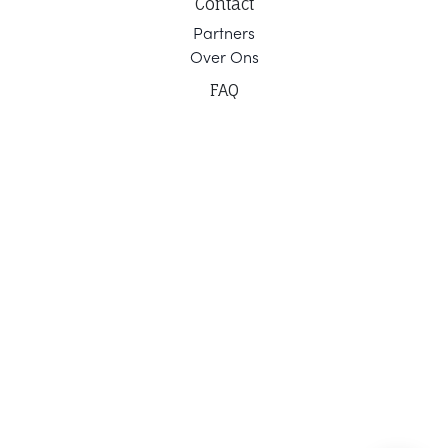
Contact
Part
ners
Ov
er Ons
F
AQ