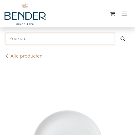
Overslaan naar inhoud
Alle producten