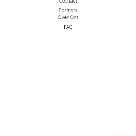
Contact
Part
ners
Ov
er Ons
F
AQ