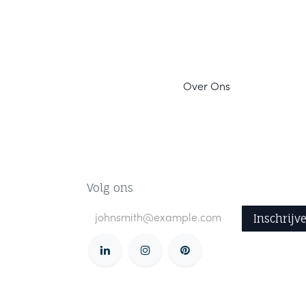
Ov
er Ons
Volg ons
Inschrijv