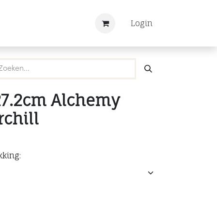
Nieuws
Registreren
Login
27.2cm Alchemy
chill
kking: