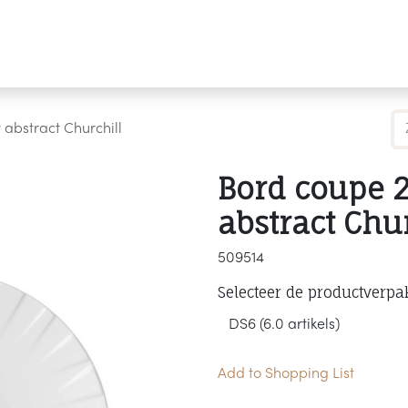
Producten
Merken
Referenties
Personaliseren
abstract Churchill
Bord coupe 
abstract Chur
509514
Selecteer de productverpa
Add to Shopping List