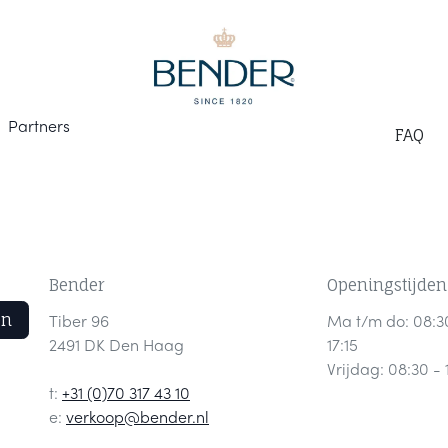
Part
ners
F
AQ
Bender
Openingstijden
en
Tiber 96
Ma t/m do: 08:3
2491 DK Den Haag
17:15
Vrijdag: 08:30 - 
t:
+31 (0)70 317 43 10
e:
verkoop@bender.nl