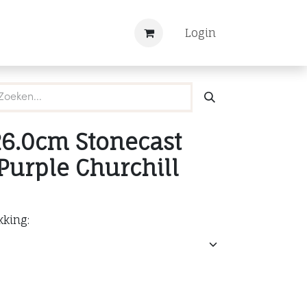
Nieuws
Registreren
Login
26.0cm Stonecast
Purple Churchill
kking: