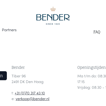
Part
ners
F
AQ
Bender
Openingstijden
en
Tiber 96
Ma t/m do: 08:3
2491 DK Den Haag
17:15
Vrijdag: 08:30 - 
t:
+31 (0)70 317 43 10
e:
verkoop@bender.nl