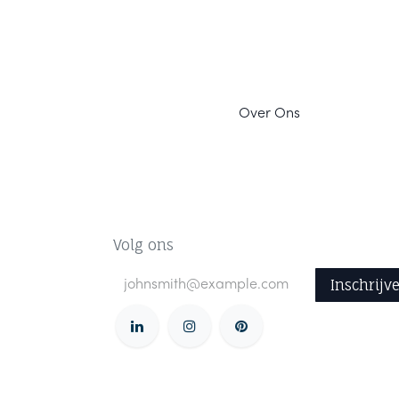
Ov
er Ons
Volg ons
Inschrijv