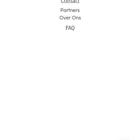
Contact
Part
ners
Ov
er Ons
F
AQ