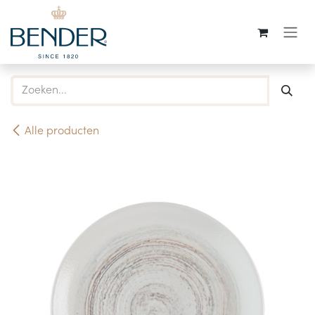
Overslaan naar inhoud
Alle producten