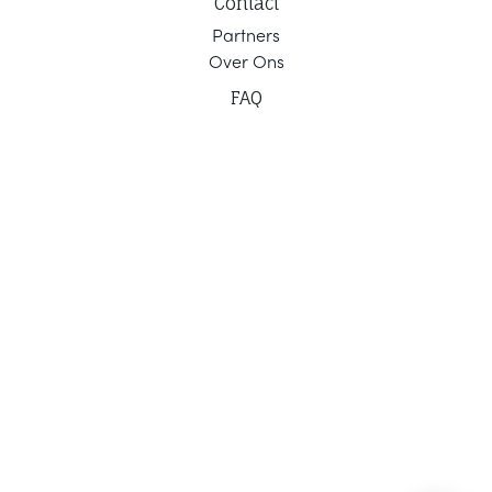
Contact
Part
ners
Ov
er Ons
F
AQ