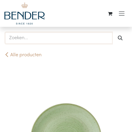
Overslaan naar inhoud
Alle producten