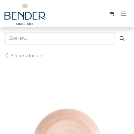
Overslaan naar inhoud
Alle producten