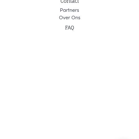
Contact
Part
ners
Ov
er Ons
F
AQ