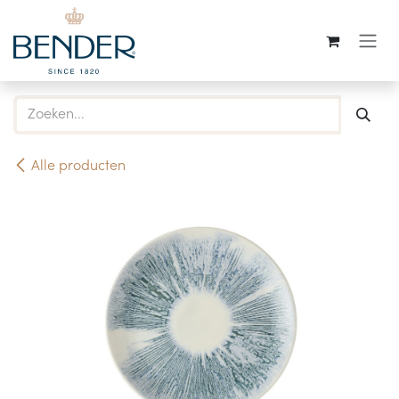
Overslaan naar inhoud
Alle producten