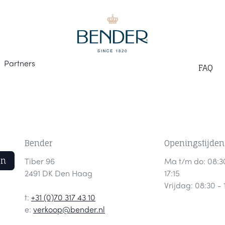
Part
ners
F
AQ
Bender
Openingstijden
en
Tiber 96
Ma t/m do: 08:3
2491 DK Den Haag
17:15
Vrijdag: 08:30 - 
t:
+31 (0)70 317 43 10
e:
verkoop@bender.nl