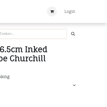
Nieuws
Registreren
Login
16.5cm Inked
e Churchill
kking: