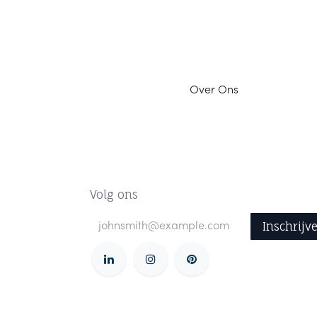
Ov
er Ons
Volg ons
Inschrijv