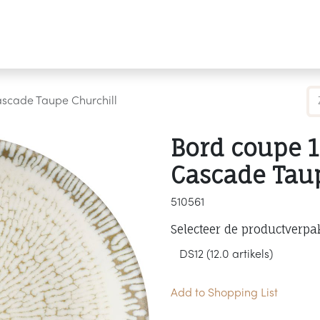
Producten
Merken
Referenties
Personaliseren
ascade Taupe Churchill
Bord coupe 
Cascade Taup
510561
Selecteer de productverpa
Add to Shopping List