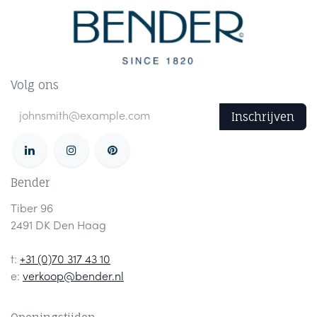
Volg ons
Inschrijven
Bender
Tiber 96
2491 DK Den Haag
t:
+31 (0)70 317 43 10
e:
verkoop@bender.nl