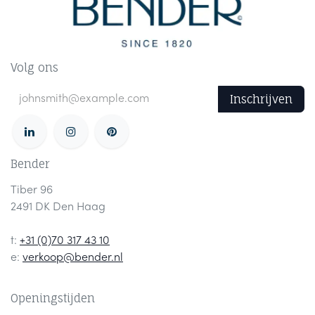
Volg ons
Inschrijven
Bender
Tiber 96
2491 DK Den Haag
t:
+31 (0)70 317 43 10
e:
verkoop@bender.nl
Openingstijden