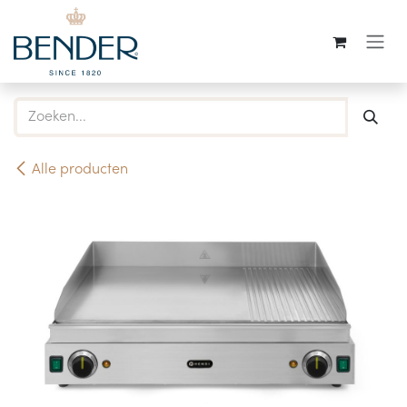
Overslaan naar inhoud
Alle producten