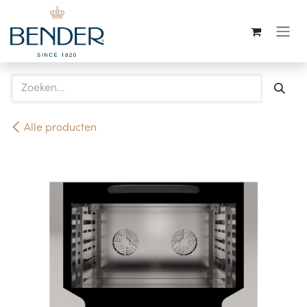
Overslaan naar inhoud
Alle producten