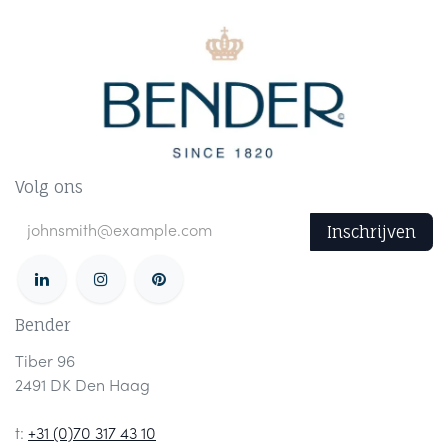
Volg ons
Inschrijven
Bender
Tiber 96
2491 DK Den Haag
t:
+31 (0)70 317 43 10