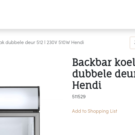
Producten
Merken
Referenties
Personaliseren
bak dubbele deur 512 l 230V 510W Hendi
Backbar koel
dubbele deur
Hendi
511529
Add to Shopping List