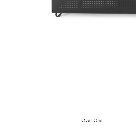
Ov
er Ons