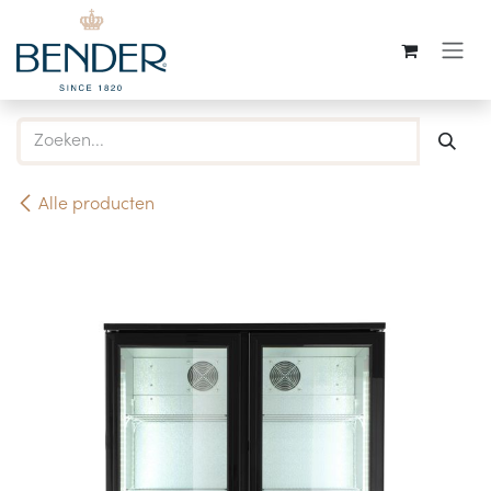
Overslaan naar inhoud
Alle producten