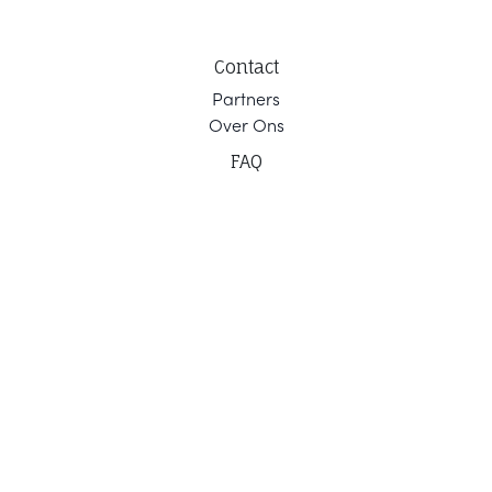
Contact
Part
ners
Ov
er Ons
F
AQ