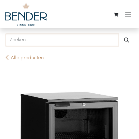
Overslaan naar inhoud
Alle producten