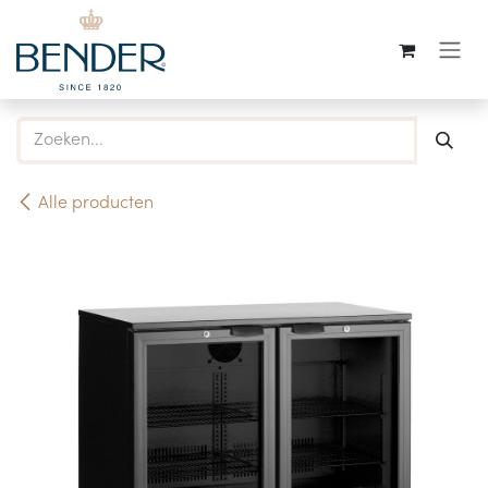
Overslaan naar inhoud
Alle producten