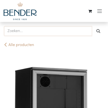
Overslaan naar inhoud
Alle producten