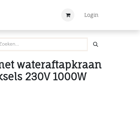
Nieuws
Registreren
Login
met wateraftapkraan
ksels 230V 1000W