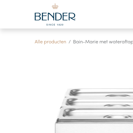
Overslaan naar inhoud
Alle producten
Bain-Marie met wateraftap