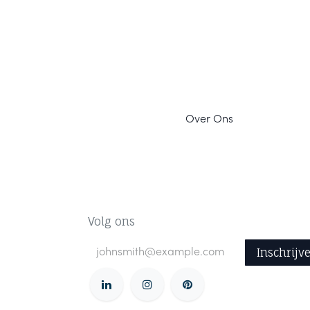
Ov
er Ons
Volg ons
Inschrijv