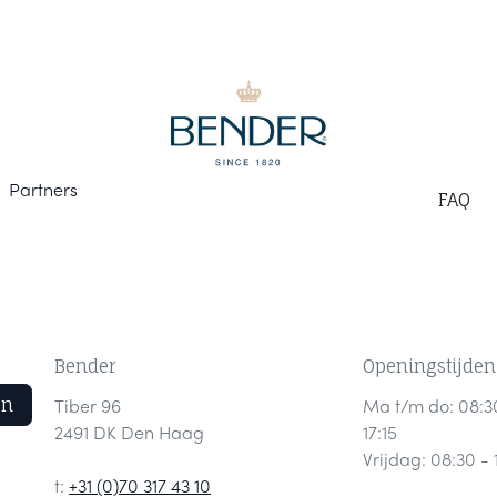
Part
ners
F
AQ
Bender
Openingstijden
en
Tiber 96
Ma t/m do: 08:3
2491 DK Den Haag
17:15
Vrijdag: 08:30 - 
t:
+31 (0)70 317 43 10