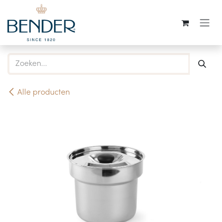
Overslaan naar inhoud
Alle producten