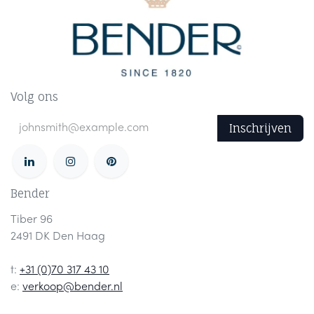
Volg ons
Inschrijven
Bender
Tiber 96
2491 DK Den Haag
t:
+31 (0)70 317 43 10
e:
verkoop@bender.nl