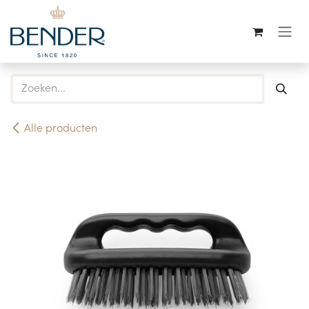
Overslaan naar inhoud
Alle producten