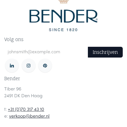
Volg ons
Inschrijven
Bender
Tiber 96
2491 DK Den Haag
t:
+31 (0)70 317 43 10
e:
verkoop@bender.nl