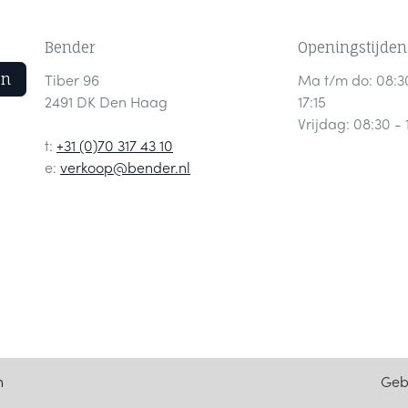
Bender
Openingstijden
en
Tiber 96
Ma t/m do: 08:3
2491 DK Den Haag
17:15
Vrijdag: 08:30 - 
t:
+31 (0)70 317 43 10
e:
verkoop@bender.nl
Geb
n