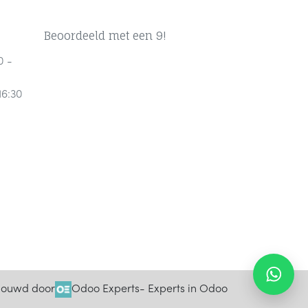
Beoordeeld met een 9!
0 -
16:30
ouwd door
Odoo Experts
- Experts in Odoo