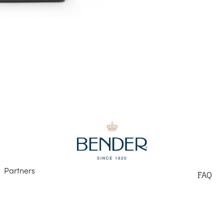
Part
ners
F
AQ