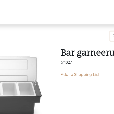
Producten
Merken
Referenties
Personaliseren
i
Bar garneeru
511827
Add to Shopping List