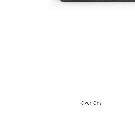
Ov
er Ons