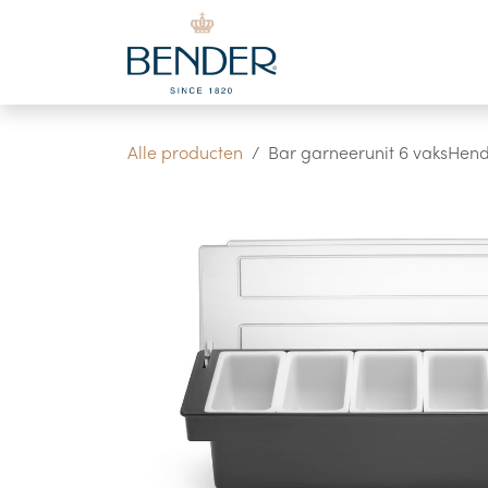
Overslaan naar inhoud
Alle producten
Bar garneerunit 6 vaksHend