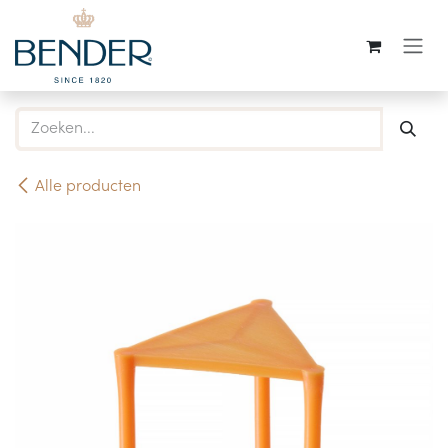
Overslaan naar inhoud
Alle producten