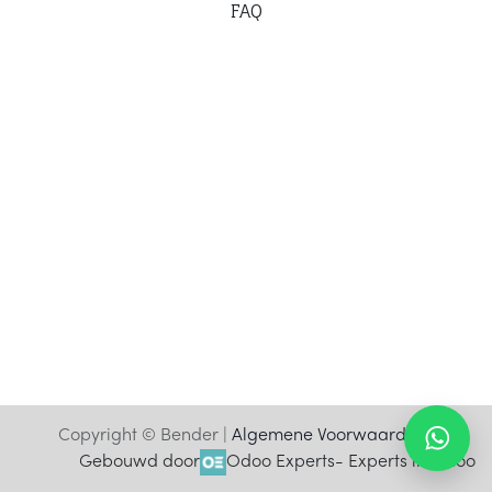
F
AQ
Copyright © Bender |
Algemene Voorwaarden
Gebouwd door
Odoo Experts
- Experts in Odoo