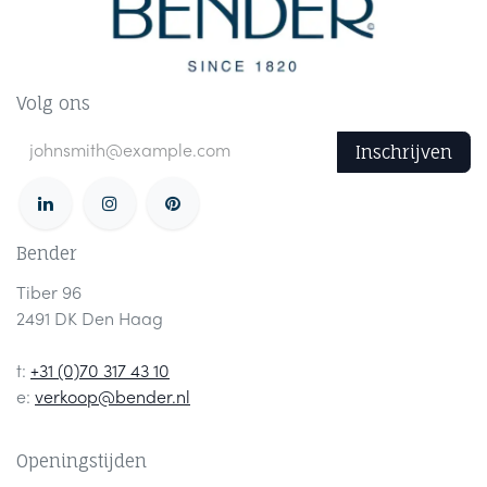
Volg ons
Inschrijven
Bender
Tiber 96
2491 DK Den Haag
t:
+31 (0)70 317 43 10
e:
verkoop@bender.nl
Openingstijden