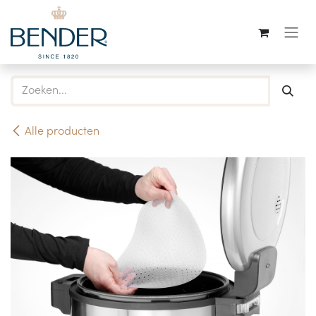
Overslaan naar inhoud
Alle producten