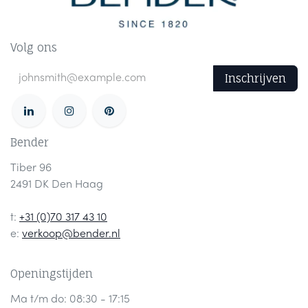
Volg ons
Inschrijven
Bender
Tiber 96
2491 DK Den Haag
t:
+31 (0)70 317 43 10
e:
verkoop@bender.nl
Openingstijden
Ma t/m do: 08:30 - 17:15