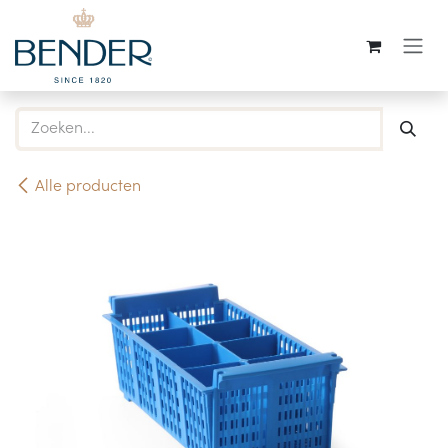
Overslaan naar inhoud
Alle producten