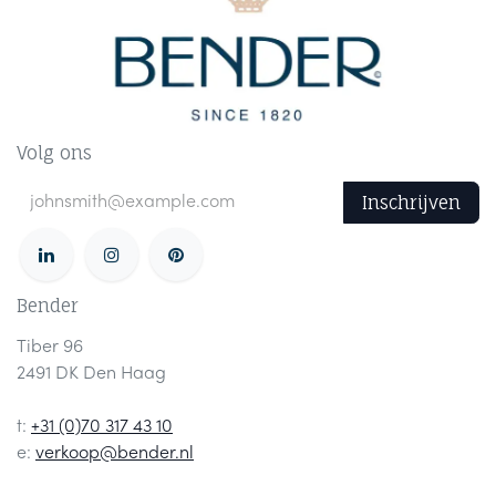
Volg ons
Inschrijven
Bender
Tiber 96
2491 DK Den Haag
t:
+31 (0)70 317 43 10
e:
verkoop@bender.nl