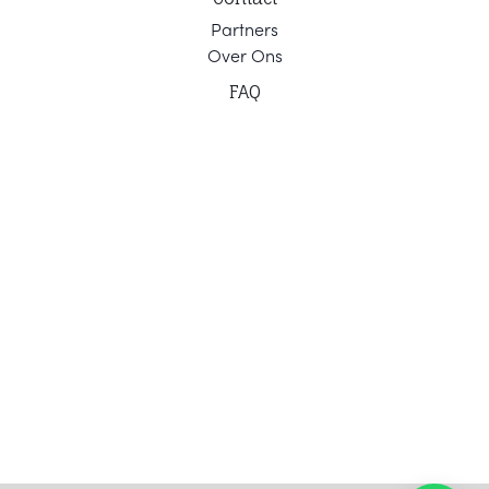
Part
ners
Ov
er Ons
F
AQ