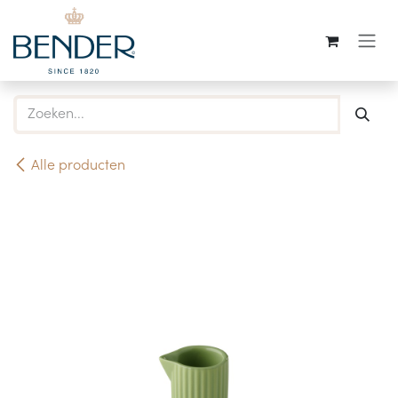
Overslaan naar inhoud
Alle producten