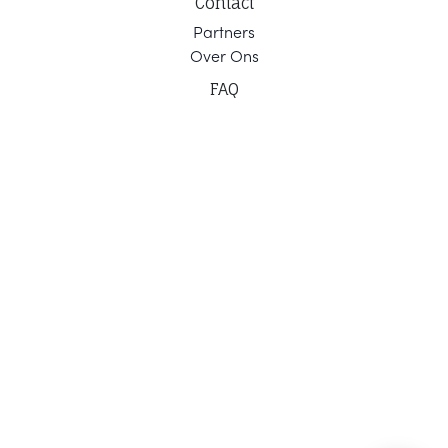
Contact
Part
ners
Ov
er Ons
F
AQ