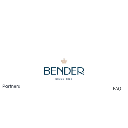
Part
ners
F
AQ