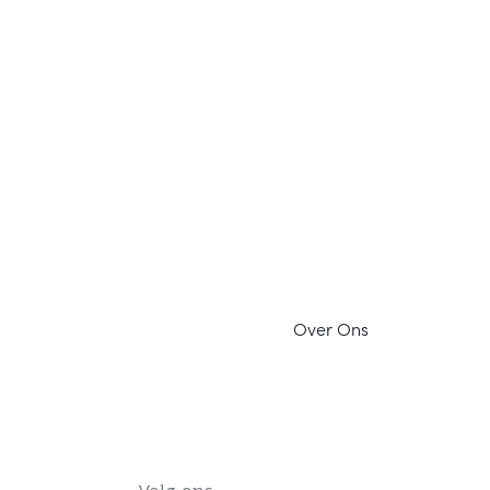
Ov
er Ons