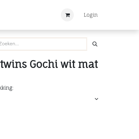
Nieuws
Registreren
Login
twins Gochi wit mat
kking: