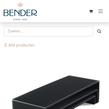
Overslaan naar inhoud
Alle producten