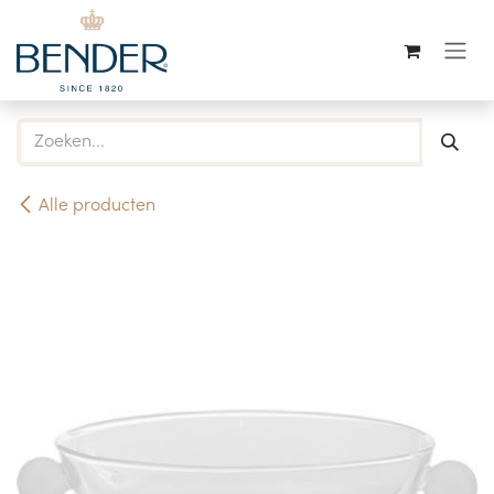
Overslaan naar inhoud
Alle producten