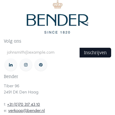
Volg ons
Inschrijven
Bender
Tiber 96
2491 DK Den Haag
t:
+31 (0)70 317 43 10
e:
verkoop@bender.nl