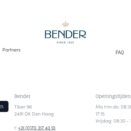
Part
ners
F
AQ
Bender
Openingstijden
en
Tiber 96
Ma t/m do: 08:3
2491 DK Den Haag
17:15
Vrijdag: 08:30 - 
t:
+31 (0)70 317 43 10