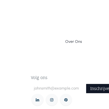
Ov
er Ons
Volg ons
Inschrijv