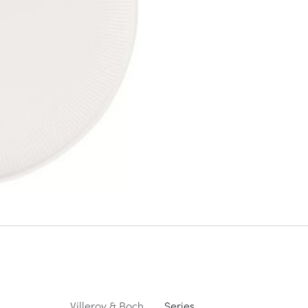
Villeroy & Boch
Series