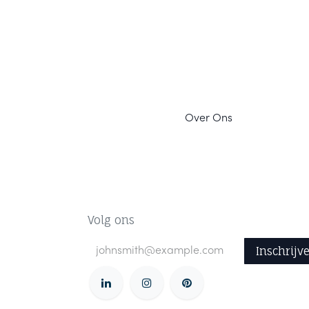
Ov
er Ons
Volg ons
Inschrijv