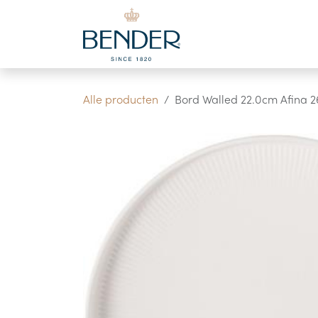
Overslaan naar inhoud
Alle producten
Bord Walled 22.0cm Afina 