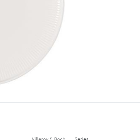
Villeroy & Boch
Series