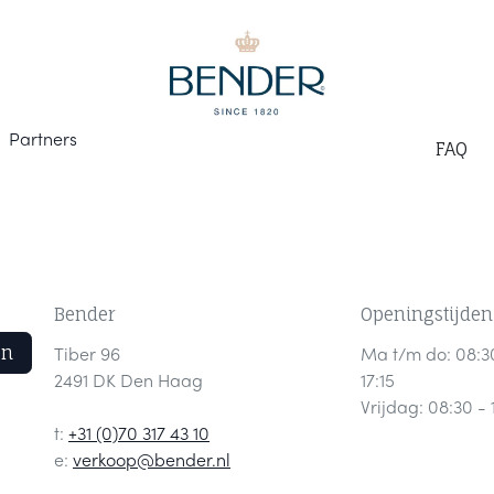
Part
ners
F
AQ
Bender
Openingstijden
en
Tiber 96
Ma t/m do: 08:3
2491 DK Den Haag
17:15
Vrijdag: 08:30 - 
t:
+31 (0)70 317 43 10
e:
verkoop@bender.nl