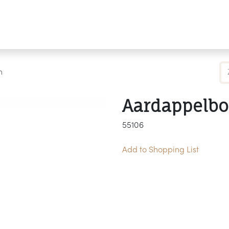
Producten
Merken
Referenties
Personaliseren
n
Aardappelbo
55106
Add to Shopping List