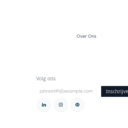
Ov
er Ons
Volg ons
Inschrijv