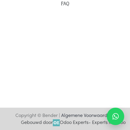
F
AQ
Copyright © Bender |
Algemene Voorwaarden
Gebouwd door
Odoo Experts
- Experts in Odoo