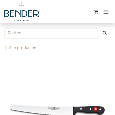
Overslaan naar inhoud
Alle producten